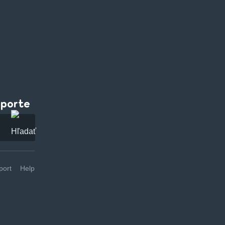
pporte
ort
Help