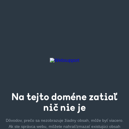
Na tejto
doméne zatiaľ
nič nie je
Dôvodov, prečo sa nezobrazuje žiadny obsah, môže byť
viacero.
Ak ste správca webu, môžete nahrať/zmazať
existujúci obsah