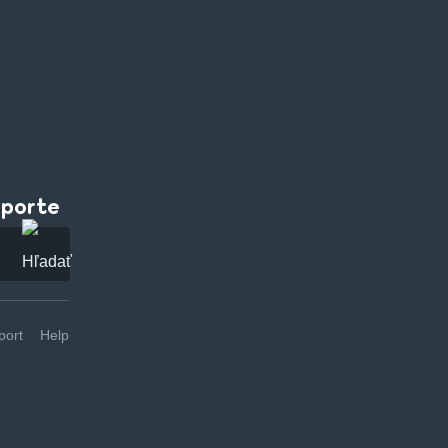
pporte
ort
Help